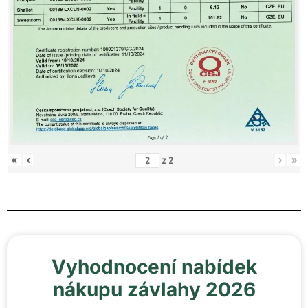
«
‹
›
»
z
2
Vyhodnocení nabídek
nákupu závlahy 2026