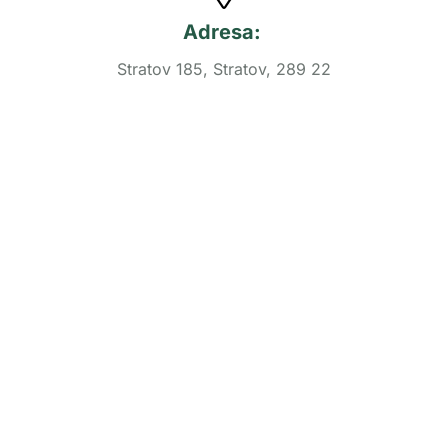
Adresa:
Stratov 185, Stratov, 289 22
IČO:
25606191
Certifikáty:
IPZ, GRASP,
GLOBALG.A.P.
GGN: 4050373887575