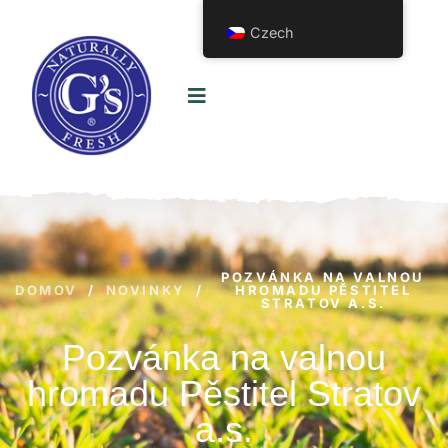
Czech
POZVÁNKA NA VALNOU
DOMOV
/
NOVINKY
/
HROMADU PĚSTITEL
STRATOV A.S.
Pozvánka na valnou
hromadu Pěstitel Stratov
a.s.