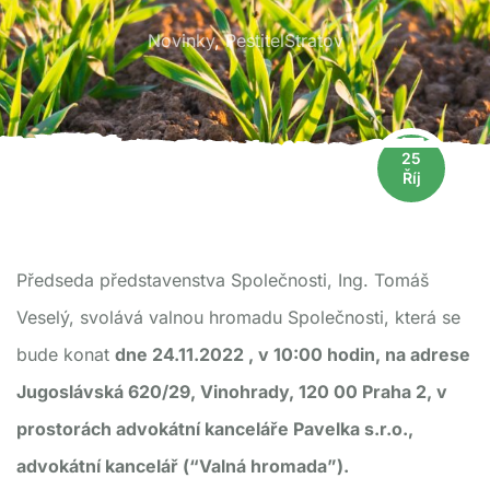
Novinky
,
PestitelStratov
25
Říj
Předseda představenstva Společnosti, Ing. Tomáš
Veselý, svolává valnou hromadu Společnosti, která se
bude konat
dne 24.11.2022 , v 10:00 hodin, na adrese
Jugoslávská 620/29, Vinohrady, 120 00 Praha 2, v
prostorách advokátní kanceláře Pavelka s.r.o.,
advokátní kancelář (“Valná hromada”).