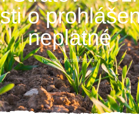
ti o prohlášen
neplatné
Novinky
,
PestitelStratov