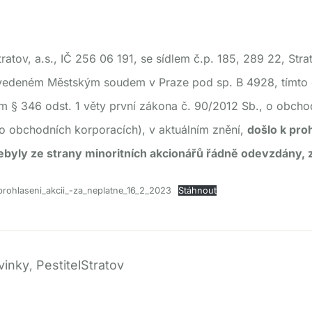
tratov, a.s., IČ 256 06 191, se sídlem č.p. 185, 289 22, Str
 vedeném Městským soudem v Praze pod sp. B 4928, tímto 
m § 346 odst. 1 věty první zákona č. 90/2012 Sb., o obch
o obchodních korporacích), v aktuálním znění,
došlo k proh
nebyly ze strany minoritních akcionářů řádně odevzdány, 
rohlaseni_akcii_-za_neplatne_16_2_2023
Stáhnout
vinky
PestitelStratov
,