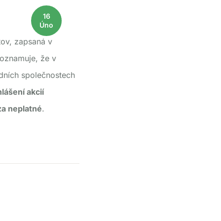
16
Úno
atov, zapsaná v
oznamuje, že v
odních společnostech
lášení akcií
za neplatné
.