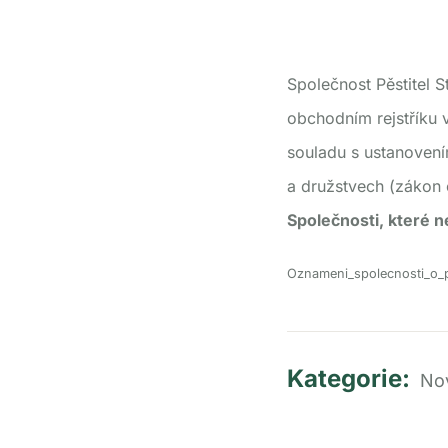
Společnost Pěstitel S
obchodním rejstříku
souladu s ustanovení
a družstvech (zákon 
Společnosti, které 
Oznameni_spolecnosti_o_p
Kategorie:
No