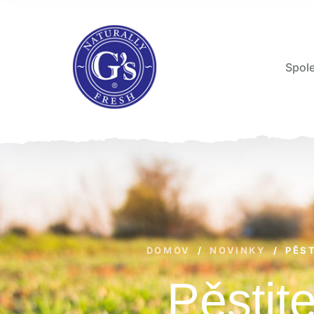
Spole
DOMOV
/
NOVINKY
/
PĚS
Pěstit