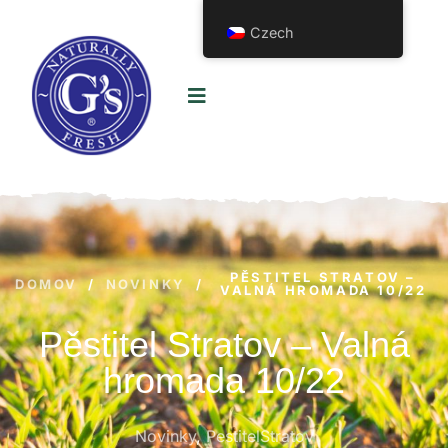
Czech
PĚSTITEL STRATOV –
DOMOV
/
NOVINKY
/
VALNÁ HROMADA 10/22
Pěstitel Stratov – Valná
hromada 10/22
Novinky
,
PestitelStratov