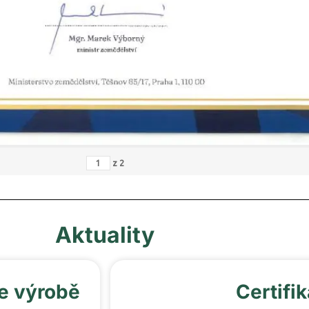
z
2
Aktuality
e výrobě
Certifi