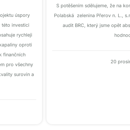
S potěšením sdělujeme, že na konc
rojektu úspory
Polabská zelenina Přerov n. L., s.
této investici
audit BRC, který jsme opět a
sahuje rychleji
hodnoc
kapaliny oproti
k finančních
20 prosi
sem pro všechny
vality surovin a