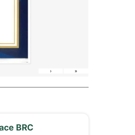
›
»
kace BRC