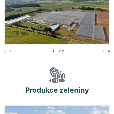
«
‹
›
»
z
21
Produkce
zeleniny