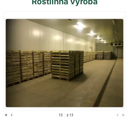
Rostlinná
výroba
«
‹
›
»
z
13