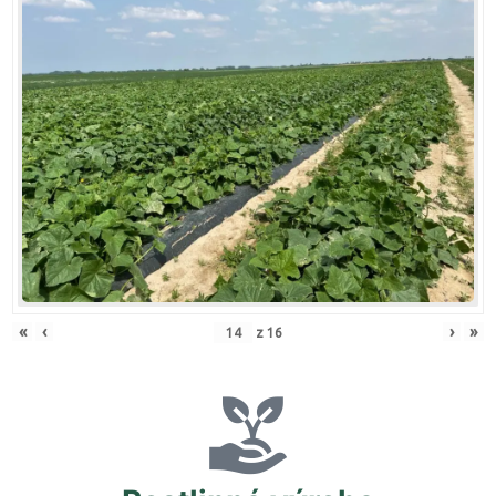
«
‹
›
»
z
16