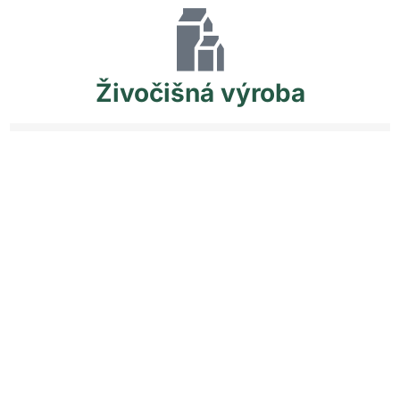
Živočišná
výroba