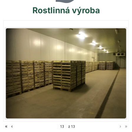
Rostlinná
výroba
«
‹
›
»
z
13