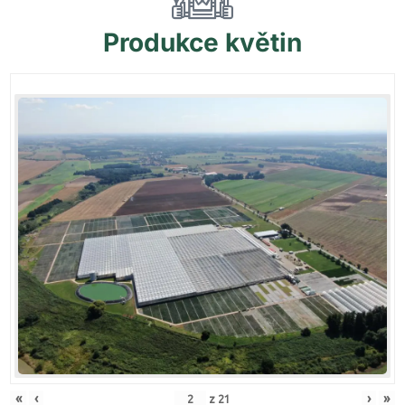
Produkce
květin
«
‹
›
»
z
21