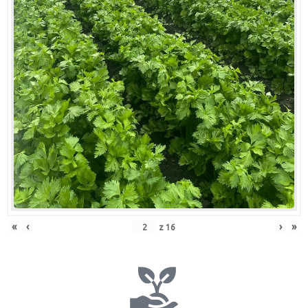
«
‹
›
»
z
16