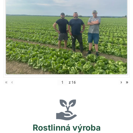
«
‹
›
»
z
16
Rostlinná
výroba