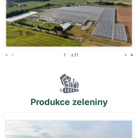
«
‹
›
»
z
21
Produkce
zeleniny