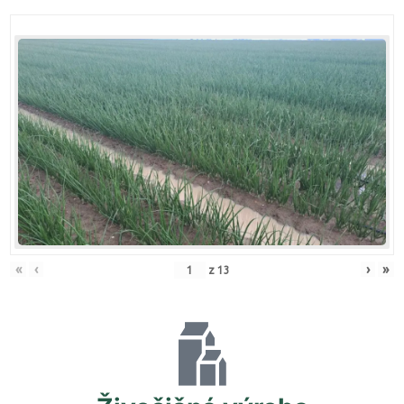
«
‹
›
»
z
13