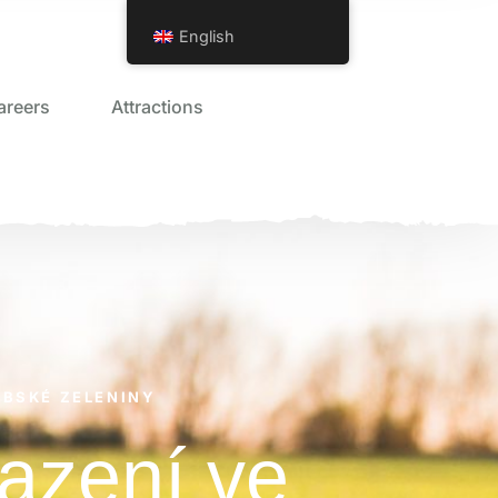
English
areers
Attractions
BSKÉ ZELENINY
azení ve