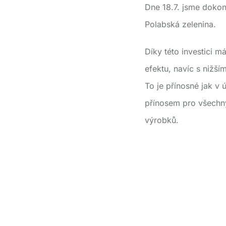
Dne 18.7. jsme dokon
Polabská zelenina.
Díky této investici m
efektu, navíc s nižš
To je přínosné jak v 
přínosem pro všechny 
výrobků.