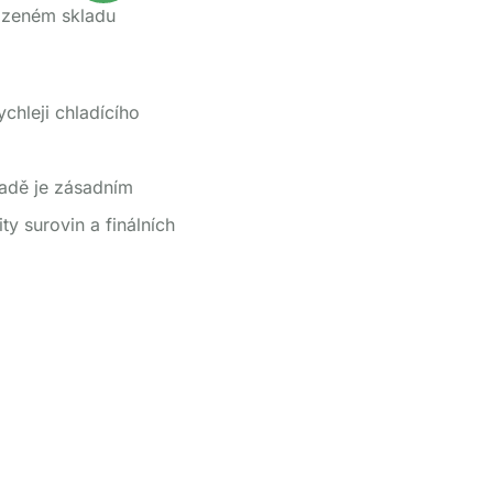
lazeném skladu
chleji chladícího
 řadě je zásadním
ty surovin a finálních