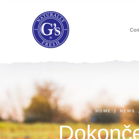
Com
HOME
/
NEWS
Dokonče