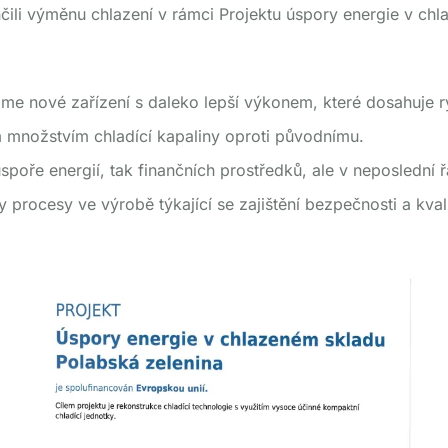
čili výměnu chlazení v rámci Projektu úspory energie v ch
áme nové zařízení s daleko lepší výkonem, které dosahuje ry
ím množstvím chladící kapaliny oproti původnímu.
úspoře energií, tak finančních prostředků, ale v neposlední
procesy ve výrobě týkající se zajištění bezpečnosti a kvali