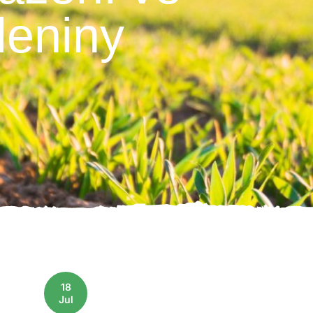
leniny
18
Jul