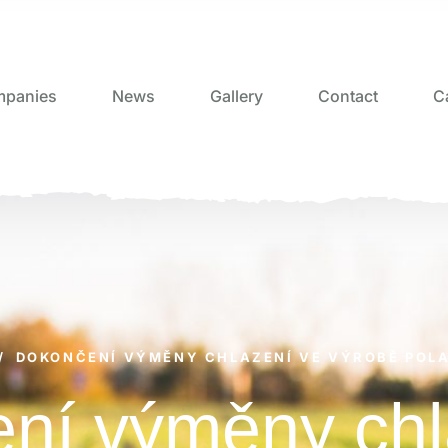
panies
News
Gallery
Contact
C
/
DOKONČENÍ VÝMĚNY CHLAZENÍ VE VÝROBĚ POLA
ní výměny chl