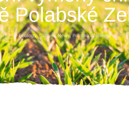
ě Polabské Ze
Ecology
,
Culture
,
News
,
PolabskaZelenina