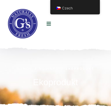
Czech
DOMOV
/
NOVINKY
/
EKOPRODUKT
Ekoprodukt