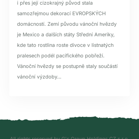
i přes její cizokrajný původ stala
samozřejmou dekorací EVROPSKÝCH
domácností. Zemí původu vánoční hvězdy
je Mexico a dalších státy Střední Ameriky,
kde tato rostlina roste divoce v listnatých
pralesech podél pacifického pobřeží.
Vánoční hvězdy se postupně staly součástí
vánoční výzdoby…
All rights reserved by G's Group Holdings CZ s.r.o.