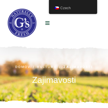
Czech
DOMOV
/
KULTURA
/
ZAJIMAVOSTI
Zajimavosti