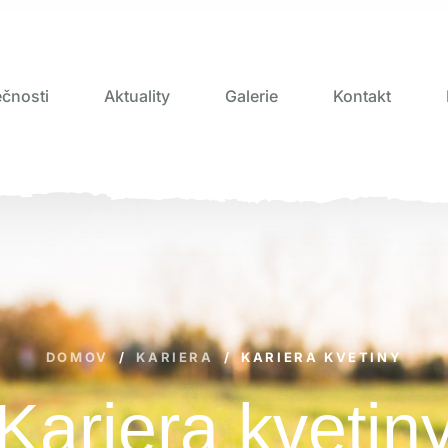
čnosti
Aktuality
Galerie
Kontakt
DOMOV
/
KARIERA
/
KARIERA KVETINY
Kariera kvetin