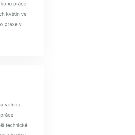
výkonu práce
ch květin ve
o praxe v
na volnou
 práce
ší technické