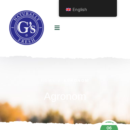
English
HOME
/
AGRONOM
Agronom
06