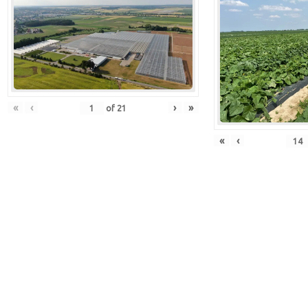
«
‹
›
»
of
21
«
‹