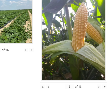
›
»
of
16
«
‹
›
»
of
13