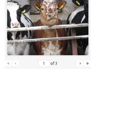
«
‹
›
»
of
3