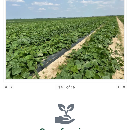
«
‹
›
»
of
16