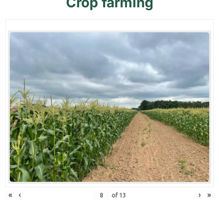
Crop
farming
«
‹
›
»
of
13