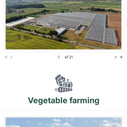
«
‹
›
»
of
21
Vegetable
farming