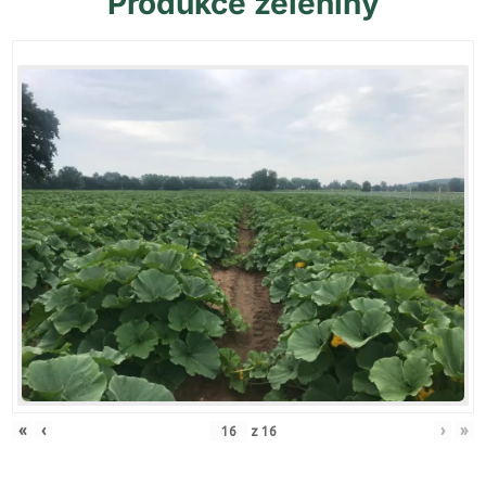
Produkce
zeleniny
«
‹
›
»
z
16