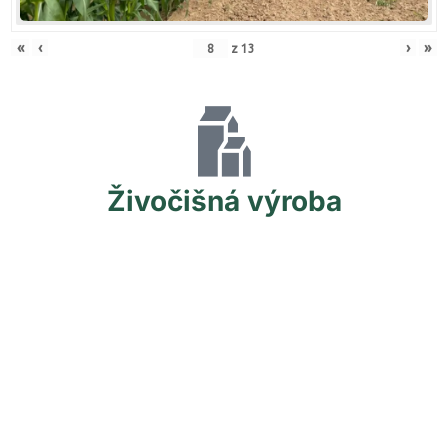
«
‹
›
»
z
13
Živočišná
výroba