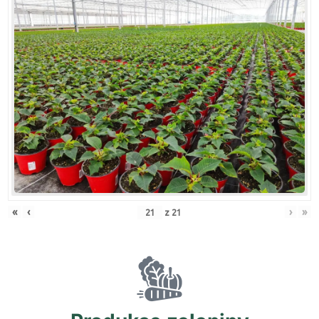
«
‹
›
»
z
21