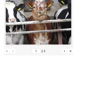
«
‹
›
»
z
3