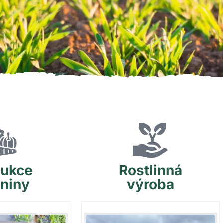
dukce
Rostlinná
eniny
výroba