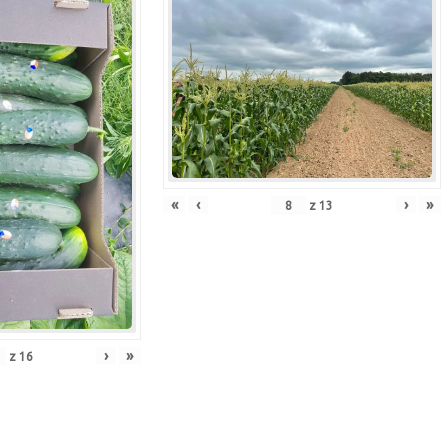
«
‹
›
»
z
13
›
»
z
16