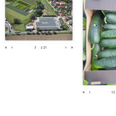
«
‹
›
»
z
21
«
‹