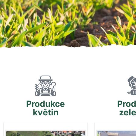
Produkce
Pro
květin
zel