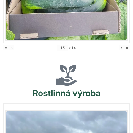
«
‹
›
»
z
16
Rostlinná
výroba