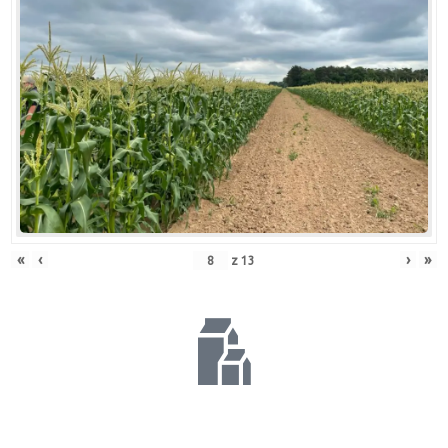
«
‹
›
»
z
13
Živočišná
výroba