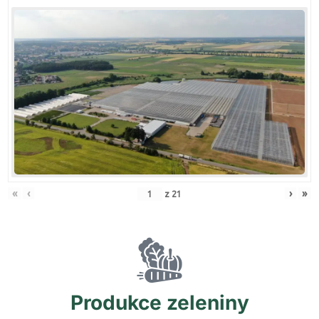
«
‹
›
»
z
21
Produkce
zeleniny