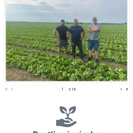
«
‹
›
»
z
16