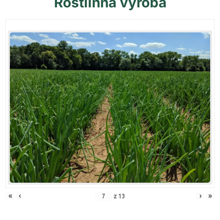
Rostlinná
výroba
«
‹
›
»
z
13