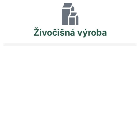
Živočišná
výroba