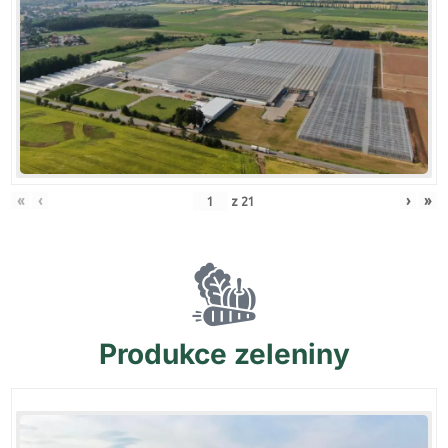
«
‹
›
»
z
21
Produkce
zeleniny