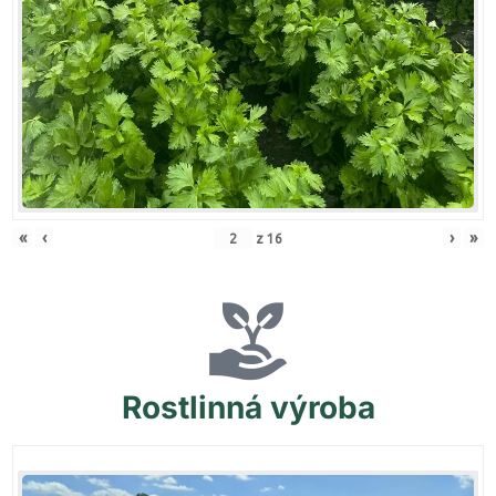
«
‹
›
»
z
16
Rostlinná
výroba