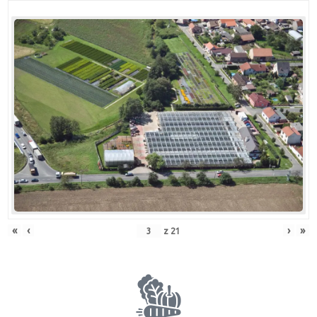
«
‹
›
»
z
21