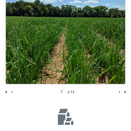
«
‹
›
»
z
13