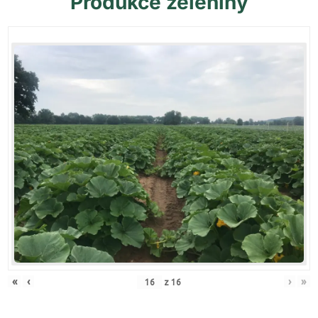
Produkce
zeleniny
«
‹
›
»
z
16