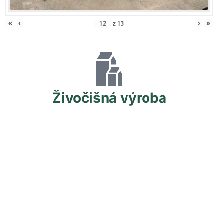
«
‹
›
»
z
13
Živočišná
výroba