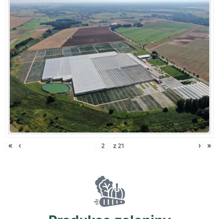
«
‹
›
»
z
21