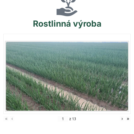
Rostlinná
výroba
«
‹
›
»
z
13