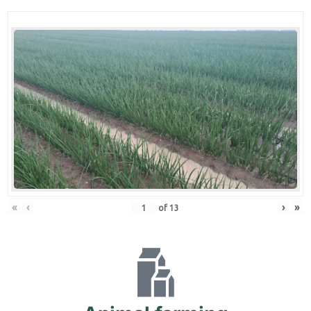
«
‹
›
»
of
13