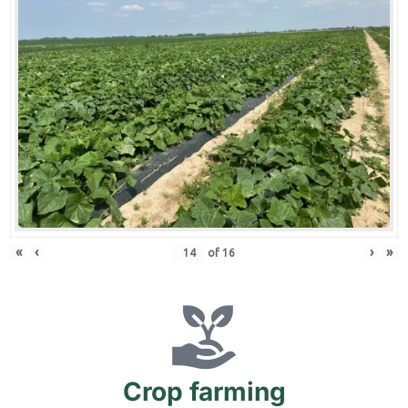
«
‹
›
»
of
16
Crop
farming