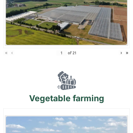
«
‹
›
»
of
21
Vegetable
farming