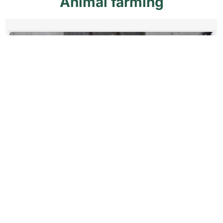
Animal
farming
«
‹
›
»
of
3