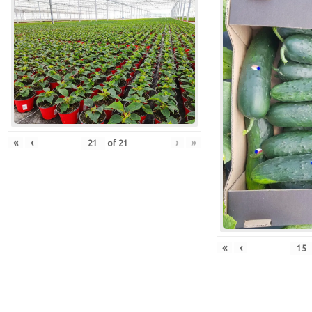
«
‹
›
»
of
21
«
‹