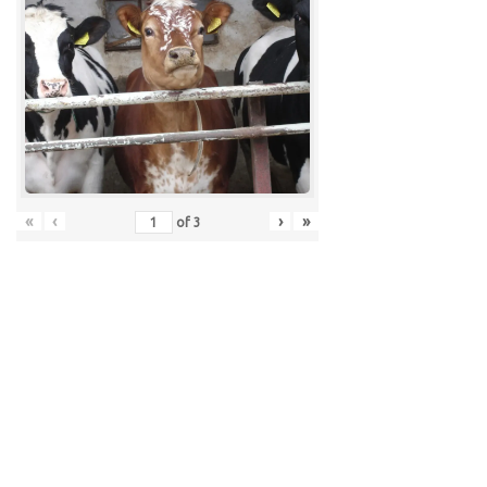
«
‹
›
»
of
3