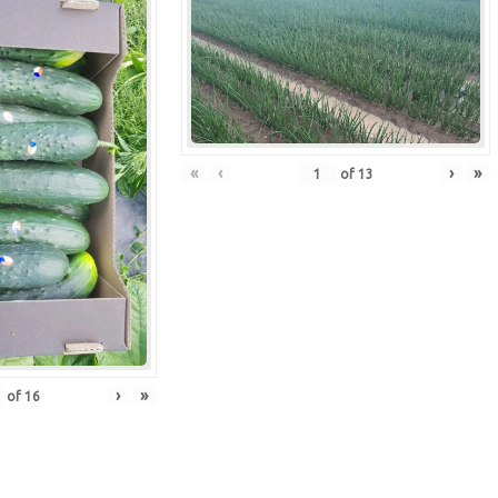
«
‹
›
»
of
13
›
»
of
16