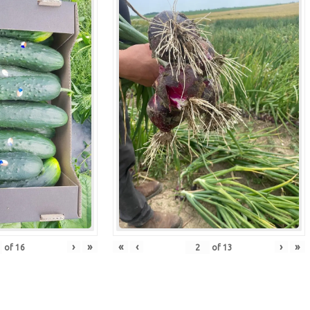
›
»
«
‹
›
»
of
16
of
13