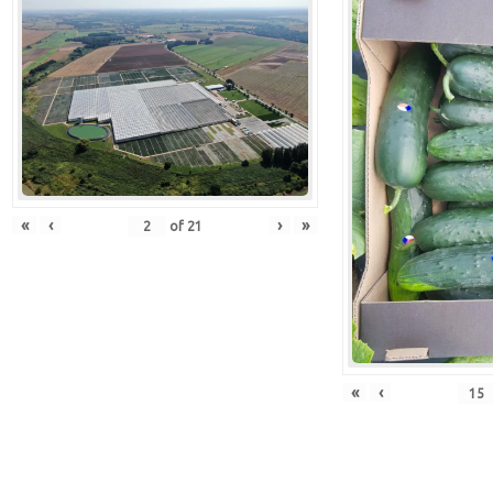
«
‹
›
»
of
21
«
‹