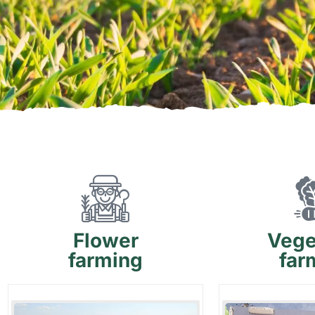
Flower
Vege
farming
far