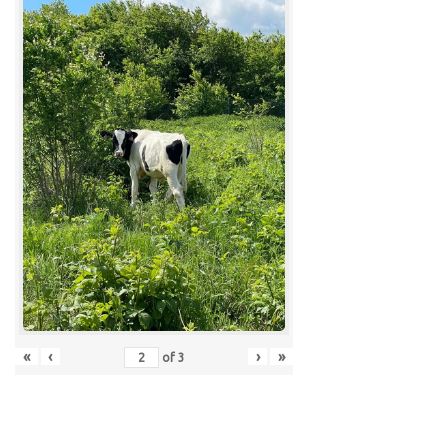
«
‹
›
»
of
3