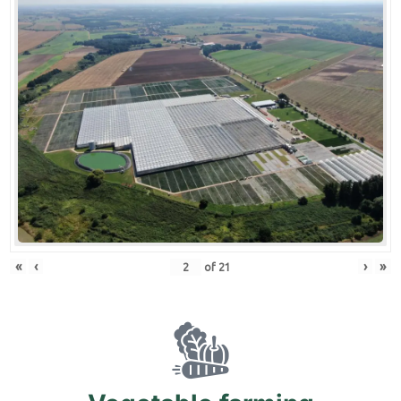
«
‹
›
»
of
21