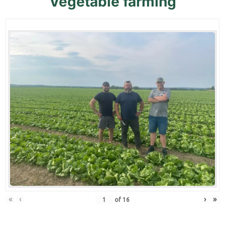
Vegetable
farming
«
‹
›
»
of
16