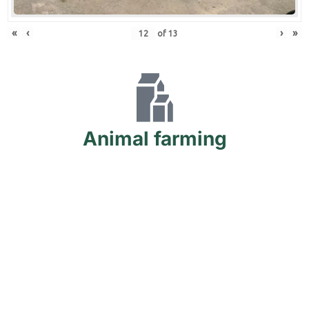
«
‹
›
»
of
13
Animal
farming